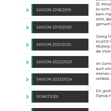
53. Minu
es nicht
SAISON 2018/2019
kann man
stolz, d
gemacht
SAISON 2019/2020
Georg Fi
es jetzt
SAISON 2021/2022
Abstieg 
die Vize
SAISON 2022/2023
Im Somme
auch ein
intensiv
verlässt,
SAISON 2023/2024
Ein groß
Patrick 
SONSTIGES