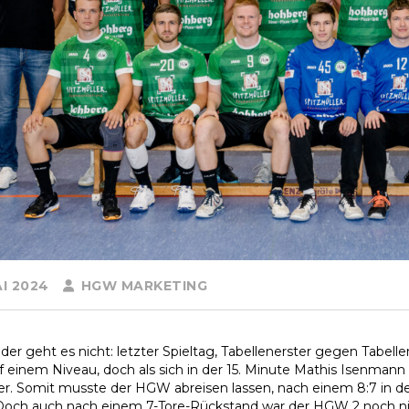
I 2024
HGW MARKETING
er geht es nicht: letzter Spieltag, Tabellenerster gegen Tabelle
f einem Niveau, doch als sich in der 15. Minute Mathis Isenmann v
er. Somit musste der HGW abreisen lassen, nach einem 8:7 in der
Doch auch nach einem 7-Tore-Rückstand war der HGW 2 noch nic