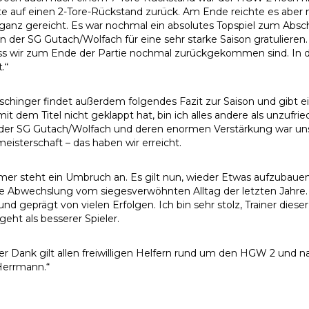
te auf einen 2-Tore-Rückstand zurück. Am Ende reichte es aber 
 ganz gereicht. Es war nochmal ein absolutes Topspiel zum Absc
 der SG Gutach/Wolfach für eine sehr starke Saison gratulieren. 
ass wir zum Ende der Partie nochmal zurückgekommen sind. In 
.“
schinger findet außerdem folgendes Fazit zur Saison und gibt 
 mit dem Titel nicht geklappt hat, bin ich alles andere als unzu
der SG Gutach/Wolfach und deren enormen Verstärkung war unse
meisterschaft – das haben wir erreicht.
r steht ein Umbruch an. Es gilt nun, wieder Etwas aufzubauen
e Abwechslung vom siegesverwöhnten Alltag der letzten Jahre. S
 und geprägt von vielen Erfolgen. Ich bin sehr stolz, Trainer die
 geht als besserer Spieler.
er Dank gilt allen freiwilligen Helfern rund um den HGW 2 und n
Herrmann.“