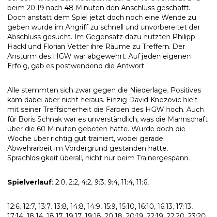
beim 20:19 nach 48 Minuten den Anschluss geschafft.
Doch anstatt dem Spiel jetzt doch noch eine Wende zu
geben wurde im Angriff zu schnell und unvorbereitet der
Abschluss gesucht. Im Gegensatz dazu nutzten Philipp
Hackl und Florian Vetter ihre Räume zu Treffern. Der
Ansturm des HGW war abgewehrt. Auf jeden eigenen
Erfolg, gab es postwendend die Antwort.
Alle stemmten sich zwar gegen die Niederlage, Positives
kam dabei aber nicht heraus. Einzig David Knezovic hielt
mit seiner Treffsicherheit die Farben des HGW hoch. Auch
für Boris Schnak war es unverständlich, was die Mannschaft
über die 60 Minuten geboten hatte. Wurde doch die
Woche über richtig gut trainiert, wobei gerade
Abwehrarbeit im Vordergrund gestanden hatte.
Sprachlosigkeit überall, nicht nur beim Trainergespann.
Spielverlauf
: 2:0, 2:2, 4:2, 9:3, 9:4, 11:4, 11:6,
12:6, 12:7, 13:7, 13:8, 14:8, 14:9, 15:9, 15:10, 16:10, 16:13, 17:13,
17:14, 18:14, 18:17, 19:17, 19:18, 20:18, 20:19, 22:19, 22:20, 23:20,