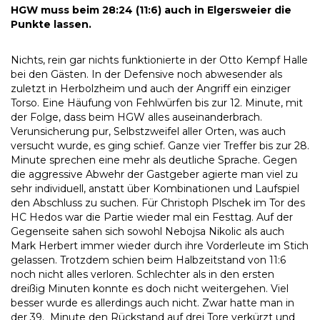
HGW muss beim 28:24 (11:6) auch in Elgersweier die
Punkte lassen.
Nichts, rein gar nichts funktionierte in der Otto Kempf Halle
bei den Gästen. In der Defensive noch abwesender als
zuletzt in Herbolzheim und auch der Angriff ein einziger
Torso. Eine Häufung von Fehlwürfen bis zur 12. Minute, mit
der Folge, dass beim HGW alles auseinanderbrach.
Verunsicherung pur, Selbstzweifel aller Orten, was auch
versucht wurde, es ging schief. Ganze vier Treffer bis zur 28.
Minute sprechen eine mehr als deutliche Sprache. Gegen
die aggressive Abwehr der Gastgeber agierte man viel zu
sehr individuell, anstatt über Kombinationen und Laufspiel
den Abschluss zu suchen. Für Christoph Plschek im Tor des
HC Hedos war die Partie wieder mal ein Festtag. Auf der
Gegenseite sahen sich sowohl Nebojsa Nikolic als auch
Mark Herbert immer wieder durch ihre Vorderleute im Stich
gelassen. Trotzdem schien beim Halbzeitstand von 11:6
noch nicht alles verloren. Schlechter als in den ersten
dreißig Minuten konnte es doch nicht weitergehen. Viel
besser wurde es allerdings auch nicht. Zwar hatte man in
der 39. Minute den Rückstand auf drei Tore verkürzt und