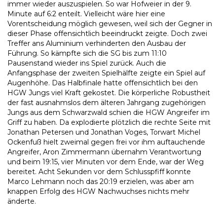
immer wieder auszuspielen. So war Hofweier in der 9.
Minute auf 6:2 enteilt. Vielleicht wäre hier eine
Vorentscheidung möglich gewesen, weil sich der Gegner in
dieser Phase offensichtlich beeindruckt zeigte. Doch zwei
Treffer ans Aluminium verhinderten den Ausbau der
Führung. So kämpfte sich die SG bis zum 11:10
Pausenstand wieder ins Spiel zurück. Auch die
Anfangsphase der zweiten Spielhälfte zeigte ein Spiel auf
Augenhöhe. Das Halbfinale hatte offensichtlich bei den
HGW Jungs viel Kraft gekostet. Die körperliche Robustheit
der fast ausnahmslos dem älteren Jahrgang zugehörigen
Jungs aus dem Schwarzwald schien die HGW Angreifer im
Griff zu haben. Da explodierte plötzlich die rechte Seite mit
Jonathan Petersen und Jonathan Voges, Torwart Michel
Ockenfuß hielt zweimal gegen frei vor ihm auftauchende
Angreifer, Aron Zimmermann übernahm Verantwortung
und beim 19:15, vier Minuten vor dem Ende, war der Weg
bereitet. Acht Sekunden vor dem Schlusspfiff konnte
Marco Lehmann noch das 20:19 erzielen, was aber am
knappen Erfolg des HGW Nachwuchses nichts mehr
änderte.