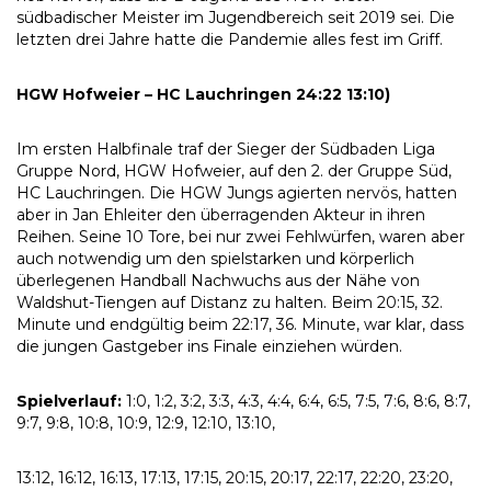
südbadischer Meister im Jugendbereich seit 2019 sei. Die
letzten drei Jahre hatte die Pandemie alles fest im Griff.
HGW Hofweier – HC Lauchringen 24:22 13:10)
Im ersten Halbfinale traf der Sieger der Südbaden Liga
Gruppe Nord, HGW Hofweier, auf den 2. der Gruppe Süd,
HC Lauchringen. Die HGW Jungs agierten nervös, hatten
aber in Jan Ehleiter den überragenden Akteur in ihren
Reihen. Seine 10 Tore, bei nur zwei Fehlwürfen, waren aber
auch notwendig um den spielstarken und körperlich
überlegenen Handball Nachwuchs aus der Nähe von
Waldshut-Tiengen auf Distanz zu halten. Beim 20:15, 32.
Minute und endgültig beim 22:17, 36. Minute, war klar, dass
die jungen Gastgeber ins Finale einziehen würden.
Spielverlauf:
1:0, 1:2, 3:2, 3:3, 4:3, 4:4, 6:4, 6:5, 7:5, 7:6, 8:6, 8:7,
9:7, 9:8, 10:8, 10:9, 12:9, 12:10, 13:10,
13:12, 16:12, 16:13, 17:13, 17:15, 20:15, 20:17, 22:17, 22:20, 23:20,