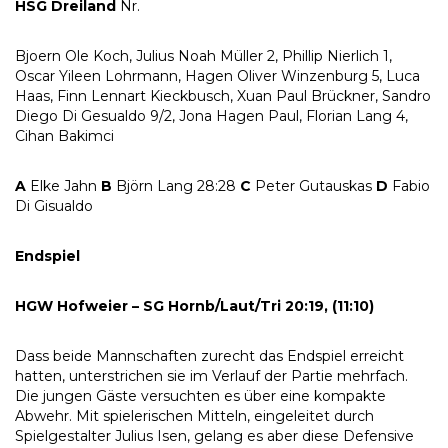
HSG Dreiland
Nr.
Bjoern Ole Koch, Julius Noah Müller 2, Phillip Nierlich 1,
Oscar Yileen Lohrmann, Hagen Oliver Winzenburg 5, Luca
Haas, Finn Lennart Kieckbusch, Xuan Paul Brückner, Sandro
Diego Di Gesualdo 9/2, Jona Hagen Paul, Florian Lang 4,
Cihan Bakimci
A
Elke Jahn
B
Björn Lang 28:28
C
Peter Gutauskas
D
Fabio
Di Gisualdo
Endspiel
HGW Hofweier – SG Hornb/Laut/Tri 20:19, (11:10)
Dass beide Mannschaften zurecht das Endspiel erreicht
hatten, unterstrichen sie im Verlauf der Partie mehrfach.
Die jungen Gäste versuchten es über eine kompakte
Abwehr. Mit spielerischen Mitteln, eingeleitet durch
Spielgestalter Julius Isen, gelang es aber diese Defensive