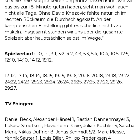
so viele freie Möglichkeiten ungenutzt lassen kann, wie wir
das bis zur 18. Minute getan haben, sieht man wohl auch
nicht alle Tage. Ohne David Knezovic fehlte natürlich im
rechten Rückraum die Durchschlagskraft. An der
kämpferischen Einstellung gibt es sicherlich nichts zu
mäkeln. Insgesamt standen wir uns über die gesamte
Spielzeit aber hauptsächlich selbst im Wege.“
Spielverlauf:
1:0, 1:1, 3:1, 3:2, 4:2, 4:3, 5:3, 5:4, 10:4, 10:5, 12:5,
12:10, 14:10, 14:12, 15:12,
17:12, 17:14, 18:14, 18:15, 19:15, 19:16, 20:16, 20:18, 23:18, 23:22,
24:22, 24:23, 25:23, 25:24, 26:24, 26:25, 27:25, 27:26, 29:26,
29:27,
TV Ehingen:
Daniel Beck, Alexander Hänsel 1, Bastian Dannenmayer 3,
Lukasz Stodtko 1, Flaviu-Ionut Gaie, Julian Küchler 6, Sascha
Merk, Niklas Duffner 8, Jonas Schmidt 5/2, Marc Plesse,
Yannik Sauter 1, Louis Biller, Philipp Frederiksen 4