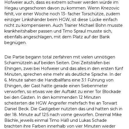
Hofweier auch, dass es extrem schwer werden würde im
Hegau ungeschoren davon zu kommen. Wenn Knezovic
fehlt, vor einer Woche noch 13- facher Torschütze, zudem
einziger Linkshänder beim HGW, ist diese Lücke einfach
nicht zu kompensieren. Auch Trainer Michael Bohn musste
krankheitshalber passen und Timo Spraul musste sich,
ebenfalls angeschlagen, mit dem Platz auf der Bank
begnügen.
Die Partie begann total zerfahren mit vielen unnötigen
Scharmützeln auf beiden Seiten. Drei Zeitstrafen bei
Ehingen, zwei bei Hofweier und das alles in den ersten fünf
Minuten, sprechen eine mehr als deutliche Sprache. In der
6. Minute sahen die Handballfans eine 3:1 Führung von
Ehingen, der Gast hatte gerade einen Siebenmeter
verworfen, so etwas wie der Auftakt zu einer Tor Blockade
bei den Gästen. In den kommenden 12 Minuten
scheiterten die HGW Angreifer mehrfach frei an Torwart
Daniel Beck. Die Gastgeber nutzten das und hatten sich in
der 18. Minute auf 12:5 nach vorne geworfen. Dreimal Mike
Bächle, jeweils einmal Timo Häß und Lukas Schade
brachten ihre Farben innerhalb von vier Minuten wieder