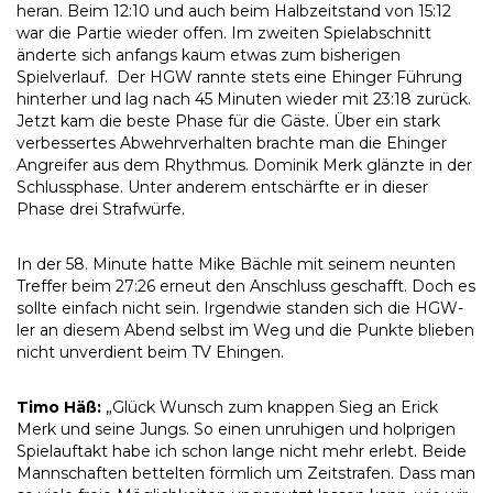
heran. Beim 12:10 und auch beim Halbzeitstand von 15:12
war die Partie wieder offen. Im zweiten Spielabschnitt
änderte sich anfangs kaum etwas zum bisherigen
Spielverlauf. Der HGW rannte stets eine Ehinger Führung
hinterher und lag nach 45 Minuten wieder mit 23:18 zurück.
Jetzt kam die beste Phase für die Gäste. Über ein stark
verbessertes Abwehrverhalten brachte man die Ehinger
Angreifer aus dem Rhythmus. Dominik Merk glänzte in der
Schlussphase. Unter anderem entschärfte er in dieser
Phase drei Strafwürfe.
In der 58. Minute hatte Mike Bächle mit seinem neunten
Treffer beim 27:26 erneut den Anschluss geschafft. Doch es
sollte einfach nicht sein. Irgendwie standen sich die HGW-
ler an diesem Abend selbst im Weg und die Punkte blieben
nicht unverdient beim TV Ehingen.
Timo Häß:
„Glück Wunsch zum knappen Sieg an Erick
Merk und seine Jungs. So einen unruhigen und holprigen
Spielauftakt habe ich schon lange nicht mehr erlebt. Beide
Mannschaften bettelten förmlich um Zeitstrafen. Dass man