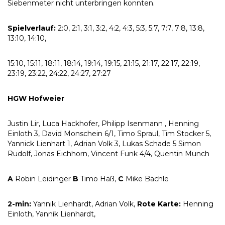
Siebenmeter nicht unterbringen konnten.
Spielverlauf:
2:0, 2:1, 3:1, 3:2, 4:2, 4:3, 5:3, 5:7, 7:7, 7:8, 13:8,
13:10, 14:10,
15:10, 15:11, 18:11, 18:14, 19:14, 19:15, 21:15, 21:17, 22:17, 22:19,
23:19, 23:22, 24:22, 24:27, 27:27
HGW Hofweier
Justin Lir, Luca Hackhofer, Philipp Isenmann , Henning
Einloth 3, David Monschein 6/1, Timo Spraul, Tim Stocker 5,
Yannick Lienhart 1, Adrian Volk 3, Lukas Schade 5 Simon
Rudolf, Jonas Eichhorn, Vincent Funk 4/4, Quentin Munch
A
Robin Leidinger
B
Timo Häß,
C
Mike Bächle
2-min:
Yannik Lienhardt, Adrian Volk,
Rote Karte:
Henning
Einloth, Yannik Lienhardt,