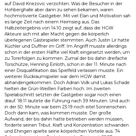
auf David Knezovic verzichten. Was die Besucher in der
Hohberghalle aber dann zu sehen bekamen, waren
hochmotivierte Gastgeber. Mit viel Elan und Motivation sah
es lange Zeit nach einem Heimsieg aus. Das
Halbzeitergebnis von 14:10 zeigt auf, dass die HGW
Akteure sich mit aller Macht gegen die körperlich
überlegenen Gästespieler stemmten. Auch Justin Lir hatte
Küchler und Duffner im Griff. Im Angriff musste allerdings
schon in der ersten Hälfte viel Kraft eingesetzt werden, um
zu Torerfolgen zu kommen. Zumal der bis dahin dreifache
Torschütze, Henning Einloth, schon in der 11. Minute nach
einer Disqualifikation das Spielfeld verlassen musste. Ein
weiterer Rückraumspieler war dem HGW damit
abhandengekommen. Doch Adrian Volk und Lukas Schade
hielten die Grün-Weißen Farben hoch. Im zweiten
Spielabschnitt setzten die Gastgeber sogar noch einen
drauf. 18:11 lautete die Führung nach 39 Minuten. Und auch
in der 50. Minute war beim 23:19 noch eitel Sonnenschein.
Doch dann kam, was kommen musste. Der große
Aufwand, der bis dahin hatte betrieben werden müssen,
forderte seinen Tribut. Kraft und Konzentration schwanden
und Ehingen spielte seine körperlichen Vorteile aus. 74