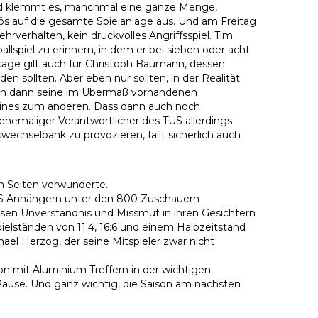
lt und klemmt es, manchmal eine ganze Menge,
ös auf die gesamte Spielanlage aus. Und am Freitag
verhalten, kein druckvolles Angriffsspiel. Tim
spiel zu erinnern, in dem er bei sieben oder acht
age gilt auch für Christoph Baumann, dessen
n sollten. Aber eben nur sollten, in der Realität
nten dann seine im Übermaß vorhandenen
 eines zum anderen. Dass dann auch noch
n ehemaliger Verantwortlicher des TUS allerdings
echselbank zu provozieren, fällt sicherlich auch
en Seiten verwunderte.
TUS Anhängern unter den 800 Zuschauern
sen Unverständnis und Missmut in ihren Gesichtern
ielständen von 11:4, 16:6 und einem Halbzeitstand
ael Herzog, der seine Mitspieler zwar nicht
n mit Aluminium Treffern in der wichtigen
Pause. Und ganz wichtig, die Saison am nächsten