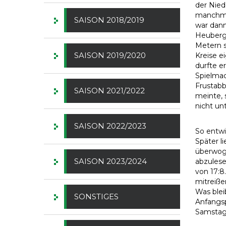
der Nied
manchmal
SAISON 2018/2019
war dann
Heuberge
Metern s
SAISON 2019/2020
Kreise e
durfte e
Spielmac
Frustabb
SAISON 2021/2022
meinte, 
nicht unt
SAISON 2022/2023
So entwi
Später l
überwoge
SAISON 2023/2024
abzulese
von 17:8
mitreiße
Was blei
SONSTIGES
Anfangsp
Samstag,