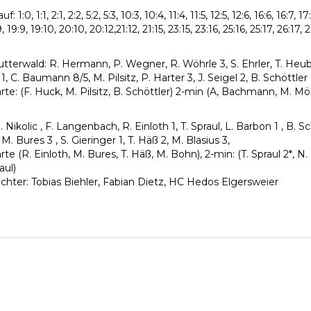
f: 1:0, 1:1, 2:1, 2:2, 5:2, 5:3, 10:3, 10:4, 11:4, 11:5, 12:5, 12:6, 16:6, 16:7, 17
, 19:9, 19:10, 20:10, 20:12,21:12, 21:15, 23:15, 23:16, 25:16, 25:17, 26:17
tterwald: R. Hermann, P. Wegner, R. Wöhrle 3, S. Ehrler, T. Heub
, C. Baumann 8/5, M. Pilsitz, P. Harter 3, J. Seigel 2, B. Schöttler
te: (F. Huck, M. Pilsitz, B. Schöttler) 2-min (A, Bachmann, M. Mösc
Nikolic , F. Langenbach, R. Einloth 1, T. Spraul, L. Barbon 1 , B. 
 M. Bures 3 , S. Gieringer 1, T. Häß 2, M. Blasius 3,
te (R. Einloth, M. Bures, T. Häß, M. Bohn), 2-min: (T. Spraul 2*, N. 
aul)
ichter: Tobias Biehler, Fabian Dietz, HC Hedos Elgersweier