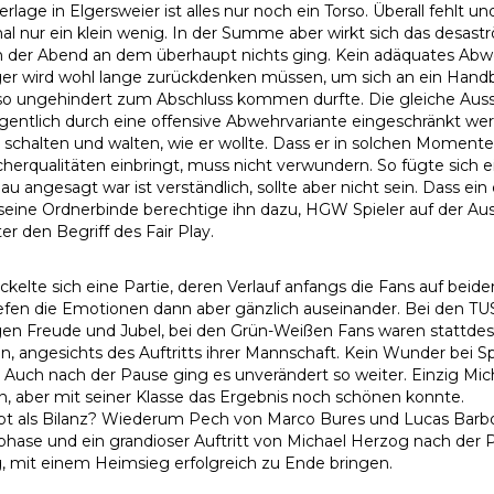
erlage in Elgersweier ist alles nur noch ein Torso. Überall feh
 nur ein klein wenig. In der Summe aber wirkt sich das desastr
 der Abend an dem überhaupt nichts ging. Kein adäquates Abwehr
r wird wohl lange zurückdenken müssen, um sich an ein Handball
o ungehindert zum Abschluss kommen durfte. Die gleiche Auss
igentlich durch eine offensive Abwehrvariante eingeschränkt werde
r schalten und walten, wie er wollte. Dass er in solchen Mome
herqualitäten einbringt, muss nicht verwundern. So fügte sich
au angesagt war ist verständlich, sollte aber nicht sein. Dass ei
seine Ordnerbinde berechtige ihn dazu, HGW Spieler auf der Ausw
er den Begriff des Fair Play.
ckelte sich eine Partie, deren Verlauf anfangs die Fans auf beid
iefen die Emotionen dann aber gänzlich auseinander. Bei den 
n Freude und Jubel, bei den Grün-Weißen Fans waren stattdes
n, angesichts des Auftritts ihrer Mannschaft. Kein Wunder bei Sp
. Auch nach der Pause ging es unverändert so weiter. Einzig Mich
n, aber mit seiner Klasse das Ergebnis noch schönen konnte.
bt als Bilanz? Wiederum Pech von Marco Bures und Lucas Barbo
hase und ein grandioser Auftritt von Michael Herzog nach der 
 mit einem Heimsieg erfolgreich zu Ende bringen.