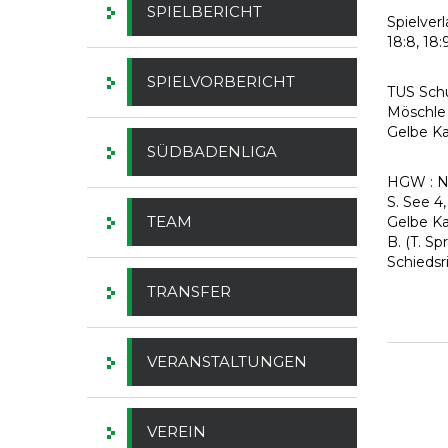
SPIELBERICHT
Spielverlau
18:8, 18:9
SPIELVORBERICHT
TUS Schu
Möschle 1
Gelbe Kar
SÜDBADENLIGA
HGW : N. 
S. See 4,
TEAM
Gelbe Kar
B. (T. Spr
Schiedsr
TRANSFER
VERANSTALTUNGEN
VEREIN