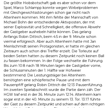
Die größte Hiobsbotschaft gab es aber schon vor dem
Spiel, Marco Schlampp konnte wegen Wirbelproblemen
mit Gleichgewichtsstörungen schon gar nicht nach
Altenheim kommen. Mit ihm fehlte der Mannschaft von
Michael Bohn der entscheidende Aktivposten, der mit
seiner Explosivität und Schnelligkeit, die offensive Abwehr
der Gastgeber aushebeln hätte können. Das gelang
Anfangs Robin Dittrich, beim 4:5 in der 9. Minute schon
viermal erfolgreich. Aber auch Altenheim hatte mit Jan
Meinlschmidt seinen Protagonisten, er hatte im gleichen
Zeitraum auch schon drei Treffer erzielt. Die Torleute auf
beiden Seiten hatten zu diesem Zeitpunkt noch keinen Ball
zu fassen bekommen. In der Folge wechselte die Führung.
Bis zum 10:8 nach 18 Minuten lagen die Gastgeber vorne,
die Schlussminuten der 1. Hälfte war Hofweier
bestimmend. Die Leistungsträger bei Altenheim
benötigten eine schöpferische Pause und mit dem
Pausenpfiff gelang Robin Dittrich die 12:13 Pausenführung.
Im zweiten Spielabschnitt wurde die Partie dann zäh. Der
HGW traf erst in der 36. Minute zum 12:14. Altenheim kam
sogar erst in der 40. Minute zu seinem 13. Tor. 13:17 führte
der Gast zu diesem Zeitpunkt und schien auf dem richtigen