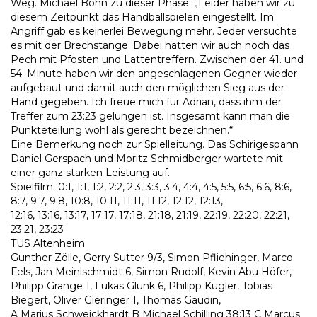
Weg. Michael Bohn zu dieser Phase: „Leider haben wir zu
diesem Zeitpunkt das Handballspielen eingestellt. Im
Angriff gab es keinerlei Bewegung mehr. Jeder versuchte
es mit der Brechstange. Dabei hatten wir auch noch das
Pech mit Pfosten und Lattentreffern. Zwischen der 41. und
54. Minute haben wir den angeschlagenen Gegner wieder
aufgebaut und damit auch den möglichen Sieg aus der
Hand gegeben. Ich freue mich für Adrian, dass ihm der
Treffer zum 23:23 gelungen ist. Insgesamt kann man die
Punkteteilung wohl als gerecht bezeichnen.“
Eine Bemerkung noch zur Spielleitung. Das Schirigespann
Daniel Gerspach und Moritz Schmidberger wartete mit
einer ganz starken Leistung auf.
Spielfilm: 0:1, 1:1, 1:2, 2:2, 2:3, 3:3, 3:4, 4:4, 4:5, 5:5, 6:5, 6:6, 8:6,
8:7, 9:7, 9:8, 10:8, 10:11, 11:11, 11:12, 12:12, 12:13,
12:16, 13:16, 13:17, 17:17, 17:18, 21:18, 21:19, 22:19, 22:20, 22:21,
23:21, 23:23
TUS Altenheim
Gunther Zölle, Gerry Sutter 9/3, Simon Pfliehinger, Marco
Fels, Jan Meinlschmidt 6, Simon Rudolf, Kevin Abu Höfer,
Philipp Grange 1, Lukas Glunk 6, Philipp Kugler, Tobias
Biegert, Oliver Gieringer 1, Thomas Gaudin,
A Marius Schweickhardt B Michael Schilling 38:13 C Marcus