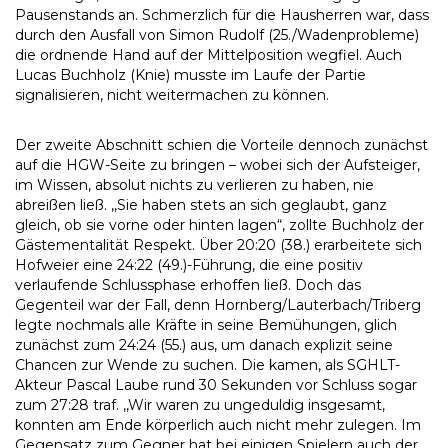
Pausenstands an. Schmerzlich für die Hausherren war, dass
durch den Ausfall von Simon Rudolf (25./Wadenprobleme)
die ordnende Hand auf der Mittelposition wegfiel. Auch
Lucas Buchholz (Knie) musste im Laufe der Partie
signalisieren, nicht weitermachen zu können.
Der zweite Abschnitt schien die Vorteile dennoch zunächst
auf die HGW-Seite zu bringen – wobei sich der Aufsteiger,
im Wissen, absolut nichts zu verlieren zu haben, nie
abreißen ließ. ,,Sie haben stets an sich geglaubt, ganz
gleich, ob sie vorne oder hinten lagen“, zollte Buchholz der
Gästementalität Respekt. Über 20:20 (38.) erarbeitete sich
Hofweier eine 24:22 (49.)-Führung, die eine positiv
verlaufende Schlussphase erhoffen ließ. Doch das
Gegenteil war der Fall, denn Hornberg/Lauterbach/Triberg
legte nochmals alle Kräfte in seine Bemühungen, glich
zunächst zum 24:24 (55.) aus, um danach explizit seine
Chancen zur Wende zu suchen. Die kamen, als SGHLT-
Akteur Pascal Laube rund 30 Sekunden vor Schluss sogar
zum 27:28 traf. ,,Wir waren zu ungeduldig insgesamt,
konnten am Ende körperlich auch nicht mehr zulegen. Im
Gegensatz zum Gegner hat bei einigen Spielern auch der