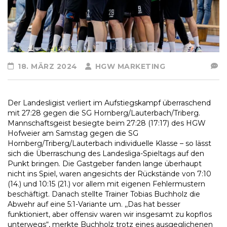
18. MÄRZ 2024
HGW MARKETING
Der Landesligist verliert im Aufstiegskampf überraschend
mit 27:28 gegen die SG Hornberg/Lauterbach/Triberg.
Mannschaftsgeist besiegte beim 27:28 (17:17) des HGW
Hofweier am Samstag gegen die SG
Hornberg/Triberg/Lauterbach individuelle Klasse – so lässt
sich die Überraschung des Landesliga-Spieltags auf den
Punkt bringen. Die Gastgeber fanden lange überhaupt
nicht ins Spiel, waren angesichts der Rückstände von 7:10
(14.) und 10:15 (21.) vor allem mit eigenen Fehlermustern
beschäftigt. Danach stellte Trainer Tobias Buchholz die
Abwehr auf eine 5:1-Variante um. ,,Das hat besser
funktioniert, aber offensiv waren wir insgesamt zu kopflos
unterwegs“, merkte Buchholz trotz eines ausgeglichenen