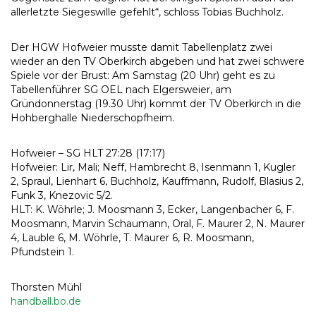
allerletzte Siegeswille gefehlt“, schloss Tobias Buchholz.
Der HGW Hofweier musste damit Tabellenplatz zwei
wieder an den TV Oberkirch abgeben und hat zwei schwere
Spiele vor der Brust: Am Samstag (20 Uhr) geht es zu
Tabellenführer SG OEL nach Elgersweier, am
Gründonnerstag (19.30 Uhr) kommt der TV Oberkirch in die
Hohberghalle Niederschopfheim.
Hofweier – SG HLT 27:28 (17:17)
Hofweier: Lir, Mali; Neff, Hambrecht 8, Isenmann 1, Kugler
2, Spraul, Lienhart 6, Buchholz, Kauffmann, Rudolf, Blasius 2,
Funk 3, Knezovic 5/2.
HLT: K. Wöhrle; J. Moosmann 3, Ecker, Langenbacher 6, F.
Moosmann, Marvin Schaumann, Oral, F. Maurer 2, N. Maurer
4, Lauble 6, M. Wöhrle, T. Maurer 6, R. Moosmann,
Pfundstein 1.
Thorsten Mühl
handball.bo.de