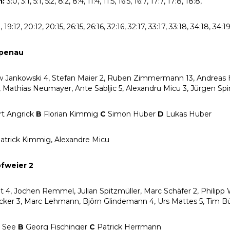
m:
3:0, 3:1, 5:1, 5:2, 8:2, 8:4, 11:4, 11:5, 16:5, 16:7, 17:7, 17:8, 18:8,
, 19:12, 20:12, 20:15, 26:15, 26:16, 32:16, 32:17, 33:17, 33:18, 34:18, 34:1
penau
 Jankowski 4, Stefan Maier 2, Ruben Zimmermann 13, Andreas Hu
, Mathias Neumayer, Ante Sabljic 5, Alexandru Micu 3, Jürgen Spi
t Angrick
B
Florian Kimmig
C
Simon Huber
D
Lukas Huber
atrick Kimmig, Alexandre Micu
fweier 2
et 4, Jochen Remmel, Julian Spitzmüller, Marc Schäfer 2, Philipp 
ker 3, Marc Lehmann, Björn Glindemann 4, Urs Mattes 5, Tim Bürk
n See
B
Georg Fischinger
C
Patrick Herrmann