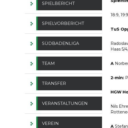
Spielfil
SPIELBERICHT
18:9, 19:9
SPIELVORBERICHT
TuS Op
SÜDBADENLIGA
Radoslaw
Haas 5/4
TEAM
A
Norber
2-min:
P
TRANSFER
HGW Ho
VERANSTALTUNGEN
Nils Ehr
Rottenec
VEREIN
A
Stefa