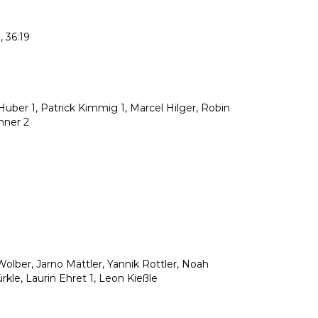
9, 36:19
ber 1, Patrick Kimmig 1, Marcel Hilger, Robin
nner 2
Wolber, Jarno Mättler, Yannik Rottler, Noah
le, Laurin Ehret 1, Leon Kießle