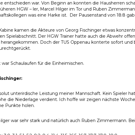
te entschieden war. Von Beginn an konnten die Hausherren schalt
rüheren HGW – ler, Marcel Hilger im Tor und Ruben Zimmermann
ftskollegen was eine Harke ist. Der Pausenstand von 18:8 gab
Kabine kamen die Akteure von Georg Fischinger etwas konzent
en Spielabschnitt. Der HGW Trainer hatte auch die Abwehr offe
5 herangekommen. Doch der TUS Oppenau konterte sofort und bei
urechtgerückt.
 war Schaulaufen für die Einheimischen.
ischinger:
solut unterirdische Leistung meiner Mannschaft. Kein Spieler ha
öhe die Niederlage verdient. Ich hoffe wir zeigen nächste Woche
ne Punkte holen.
ilger war sehr stark und natürlich auch Ruben Zimmermann. Bei 