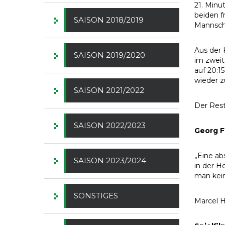
21. Minu
beiden f
SAISON 2018/2019
Mannscha
Aus der 
SAISON 2019/2020
im zweit
auf 20:1
wieder z
SAISON 2021/2022
Der Rest
SAISON 2022/2023
Georg F
„Eine ab
SAISON 2023/2024
in der H
man kei
SONSTIGES
Marcel H