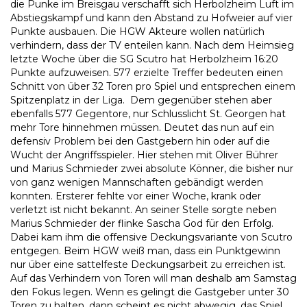
die Punke im Breisgau verschafft sich Herbolzheim Luft im
Abstiegskampf und kann den Abstand zu Hofweier auf vier
Punkte ausbauen. Die HGW Akteure wollen natürlich
verhindern, dass der TV enteilen kann. Nach dem Heimsieg
letzte Woche über die SG Scutro hat Herbolzheim 16:20
Punkte aufzuweisen. 577 erzielte Treffer bedeuten einen
Schnitt von über 32 Toren pro Spiel und entsprechen einem
Spitzenplatz in der Liga. Dem gegenüber stehen aber
ebenfalls 577 Gegentore, nur Schlusslicht St. Georgen hat
mehr Tore hinnehmen müssen. Deutet das nun auf ein
defensiv Problem bei den Gastgebern hin oder auf die
Wucht der Angriffsspieler. Hier stehen mit Oliver Bührer
und Marius Schmieder zwei absolute Könner, die bisher nur
von ganz wenigen Mannschaften gebändigt werden
konnten. Ersterer fehlte vor einer Woche, krank oder
verletzt ist nicht bekannt. An seiner Stelle sorgte neben
Marius Schmieder der flinke Sascha God für den Erfolg.
Dabei kam ihm die offensive Deckungsvariante von Scutro
entgegen. Beim HGW weiß man, dass ein Punktgewinn
nur über eine sattelfeste Deckungsarbeit zu erreichen ist.
Auf das Verhindern von Toren will man deshalb am Samstag
den Fokus legen. Wenn es gelingt die Gastgeber unter 30
Toren zu halten, dann scheint es nicht abwegig, das Spiel