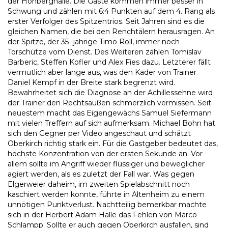
der Hohberghalle. Die Gäste kommen immer besser in
Schwung und zählen mit 6:4 Punkten auf dem 4. Rang als
erster Verfolger des Spitzentrios. Seit Jahren sind es die
gleichen Namen, die bei den Renchtälern herausragen. An
der Spitze, der 35 -jährige Timo Roll, immer noch
Torschütze vom Dienst. Des Weiteren zählen Tomislav
Barberic, Steffen Kofler und Alex Fies dazu. Letzterer fällt
vermutlich aber lange aus, was den Kader von Trainer
Daniel Kempf in der Breite stark begrenzt wird.
Bewahrheitet sich die Diagnose an der Achillessehne wird
der Trainer den Rechtsaußen schmerzlich vermissen. Seit
neuestem macht das Eigengewächs Samuel Siefermann
mit vielen Treffern auf sich aufmerksam. Michael Bohn hat
sich den Gegner per Video angeschaut und schätzt
Oberkirch richtig stark ein. Für die Gastgeber bedeutet das,
höchste Konzentration von der ersten Sekunde an. Vor
allem sollte im Angriff wieder flüssiger und beweglicher
agiert werden, als es zuletzt der Fall war. Was gegen
Elgerweier daheim, im zweiten Spielabschnitt noch
kaschiert werden konnte, führte in Altenheim zu einem
unnötigen Punktverlust. Nachtteilig bemerkbar machte
sich in der Herbert Adam Halle das Fehlen von Marco
Schlampp. Sollte er auch gegen Oberkirch ausfallen, sind