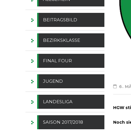
BEITRAGSBILD
BEZIRKSKLASSE
FINAL FOUR
JUGEND
6. M
LANDESLIGA
HGW sti
SAISON 2017/2018
Noch si