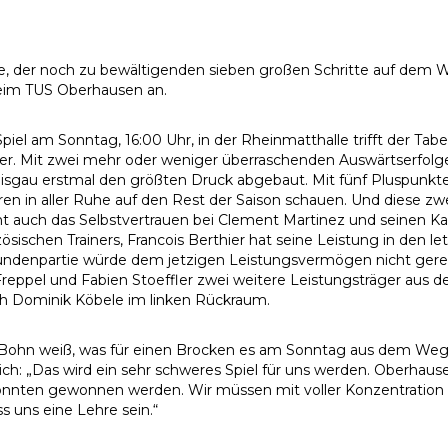
e, der noch zu bewältigenden sieben großen Schritte auf dem W
eim TUS Oberhausen an.
piel am Sonntag, 16:00 Uhr, in der Rheinmatthalle trifft der Tabe
r. Mit zwei mehr oder weniger überraschenden Auswärtserfolgen
sgau erstmal den größten Druck abgebaut. Mit fünf Pluspunkte
en in aller Ruhe auf den Rest der Saison schauen. Und diese zw
 auch das Selbstvertrauen bei Clement Martinez und seinen 
zösischen Trainers, Francois Berthier hat seine Leistung in den l
rundenpartie würde dem jetzigen Leistungsvermögen nicht ger
reppel und Fabien Stoeffler zwei weitere Leistungsträger aus d
h Dominik Köbele im linken Rückraum.
Bohn weiß, was für einen Brocken es am Sonntag aus dem Weg 
lich: „Das wird ein sehr schweres Spiel für uns werden. Oberhau
onnten gewonnen werden. Wir müssen mit voller Konzentration z
s uns eine Lehre sein.“