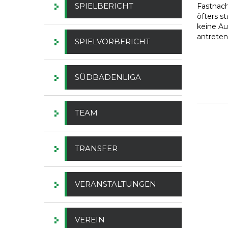
SPIELBERICHT
Fastnach
öfters s
keine Au
antreten
SPIELVORBERICHT
SÜDBADENLIGA
TEAM
TRANSFER
VERANSTALTUNGEN
VEREIN