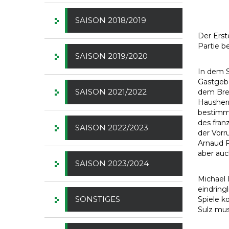
SAISON 2018/2019
Der Erst
Partie b
SAISON 2019/2020
In dem S
Gastgebe
SAISON 2021/2022
dem Brei
Hausherr
bestimmt
des fran
SAISON 2022/2023
der Vor
Arnaud F
aber auc
SAISON 2023/2024
Michael 
eindring
SONSTIGES
Spiele k
Sulz mus