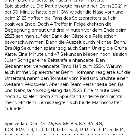
offen. Daran änderte sich auch nichts im zweiten
Spielabschnitt. Die Partie wogte hin und her. Beim 20:21 in
der 50. Minute hatte der HGW wieder die Nase vorn und
beim 21:23 hofften die Fans des Spitzenreiters auf ein
positives Ende. Doch 4 Treffer in Folge drehten die
Begegnung erneut und drei Minuten vor dem Ende beim
25:23 sah man auf der Bank der Gäste die Felle schon
davonschwimmen. Dann die Auszeit durch Michael Bohn.
Dreißig Sekunden später zog auch Sarah Unkrig die Grüne
Karte. Eine Minute und 47 Sekunden blieben noch, als sich
Julian Schlager eine Zeitstrafe einhandelte. Den
Siebenmeter verwandelte Timo Häß zum 25:24. Warum
auch immer, Spielertrainer Benni Hofmann reagierte auf die
Unterzahl, nahm den Torhüter vom Feld und brachte einen
weiteren Feldspieler. Aber sein Team vertändelte den Ball
und Nebojsa Nikolic gelang das 25:25. Eine Minute blieb
noch zu spielen, doch am Spielstand änderte sich nichts
mehr. Mit dem Remis zeigten sich beide Mannschaften
zufrieden.
Spielverlauf: 0:4, 2:4, 2:5, 6:5, 6:6, 8:6, 8:7, 9:7, 9:8,
10:8. 10:9, 11:9, 11:11, 12:11, 12:12, 13:12, 13:13, 14:13, 14:14, 15:14,