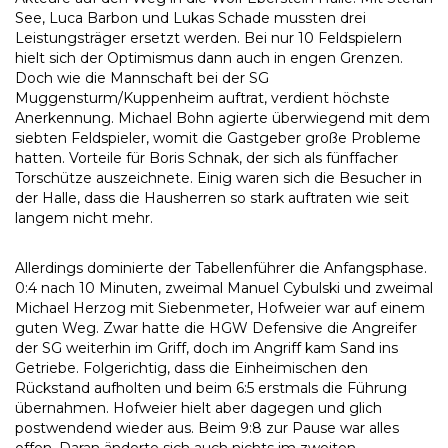
See, Luca Barbon und Lukas Schade mussten drei
Leistungsträger ersetzt werden. Bei nur 10 Feldspielern
hielt sich der Optimismus dann auch in engen Grenzen.
Doch wie die Mannschaft bei der SG
Muggensturm/Kuppenheim auftrat, verdient höchste
Anerkennung. Michael Bohn agierte überwiegend mit dem
siebten Feldspieler, womit die Gastgeber große Probleme
hatten. Vorteile für Boris Schnak, der sich als fünffacher
Torschütze auszeichnete. Einig waren sich die Besucher in
der Halle, dass die Hausherren so stark auftraten wie seit
langem nicht mehr.
Allerdings dominierte der Tabellenführer die Anfangsphase.
0:4 nach 10 Minuten, zweimal Manuel Cybulski und zweimal
Michael Herzog mit Siebenmeter, Hofweier war auf einem
guten Weg. Zwar hatte die HGW Defensive die Angreifer
der SG weiterhin im Griff, doch im Angriff kam Sand ins
Getriebe. Folgerichtig, dass die Einheimischen den
Rückstand aufholten und beim 6:5 erstmals die Führung
übernahmen. Hofweier hielt aber dagegen und glich
postwendend wieder aus. Beim 9:8 zur Pause war alles