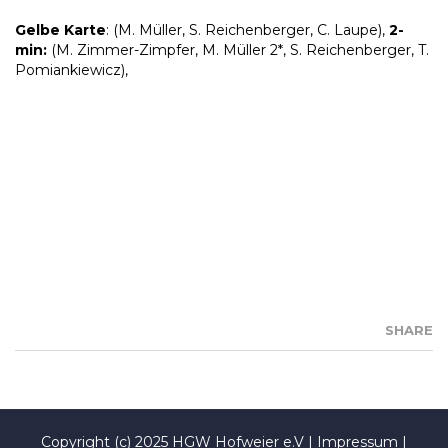
Gelbe Karte
: (M. Müller, S. Reichenberger, C. Laupe),
2-
min:
(M. Zimmer-Zimpfer, M. Müller 2*, S. Reichenberger, T.
Pomiankiewicz),
SHARE
Copyright (c) 2025 HGW Hofweier e.V |
Impressum
|