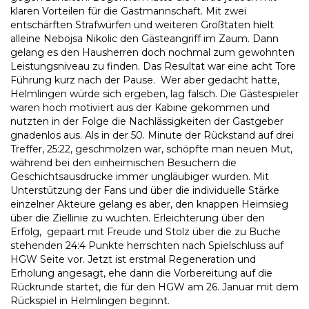
klaren Vorteilen für die Gastmannschaft. Mit zwei
entschärften Strafwürfen und weiteren Großtaten hielt
alleine Nebojsa Nikolic den Gästeangriff im Zaum. Dann
gelang es den Hausherren doch nochmal zum gewohnten
Leistungsniveau zu finden. Das Resultat war eine acht Tore
Führung kurz nach der Pause. Wer aber gedacht hatte,
Helmlingen würde sich ergeben, lag falsch. Die Gästespieler
waren hoch motiviert aus der Kabine gekommen und
nutzten in der Folge die Nachlässigkeiten der Gastgeber
gnadenlos aus. Als in der 50. Minute der Rückstand auf drei
Treffer, 25:22, geschmolzen war, schöpfte man neuen Mut,
während bei den einheimischen Besuchern die
Geschichtsausdrucke immer ungläubiger wurden. Mit
Unterstützung der Fans und über die individuelle Stärke
einzelner Akteure gelang es aber, den knappen Heimsieg
über die Ziellinie zu wuchten. Erleichterung über den
Erfolg, gepaart mit Freude und Stolz über die zu Buche
stehenden 24:4 Punkte herrschten nach Spielschluss auf
HGW Seite vor. Jetzt ist erstmal Regeneration und
Erholung angesagt, ehe dann die Vorbereitung auf die
Rückrunde startet, die für den HGW am 26. Januar mit dem
Rückspiel in Helmlingen beginnt.