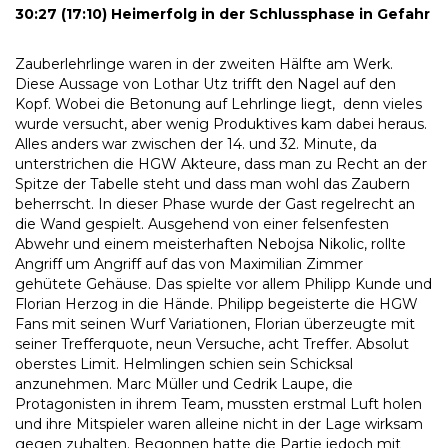
30:27 (17:10) Heimerfolg in der Schlussphase in Gefahr
Zauberlehrlinge waren in der zweiten Hälfte am Werk.
Diese Aussage von Lothar Utz trifft den Nagel auf den
Kopf. Wobei die Betonung auf Lehrlinge liegt, denn vieles
wurde versucht, aber wenig Produktives kam dabei heraus.
Alles anders war zwischen der 14. und 32. Minute, da
unterstrichen die HGW Akteure, dass man zu Recht an der
Spitze der Tabelle steht und dass man wohl das Zaubern
beherrscht. In dieser Phase wurde der Gast regelrecht an
die Wand gespielt. Ausgehend von einer felsenfesten
Abwehr und einem meisterhaften Nebojsa Nikolic, rollte
Angriff um Angriff auf das von Maximilian Zimmer
gehütete Gehäuse. Das spielte vor allem Philipp Kunde und
Florian Herzog in die Hände. Philipp begeisterte die HGW
Fans mit seinen Wurf Variationen, Florian überzeugte mit
seiner Trefferquote, neun Versuche, acht Treffer. Absolut
oberstes Limit. Helmlingen schien sein Schicksal
anzunehmen. Marc Müller und Cedrik Laupe, die
Protagonisten in ihrem Team, mussten erstmal Luft holen
und ihre Mitspieler waren alleine nicht in der Lage wirksam
gegen zuhalten. Begonnen hatte die Partie jedoch mit