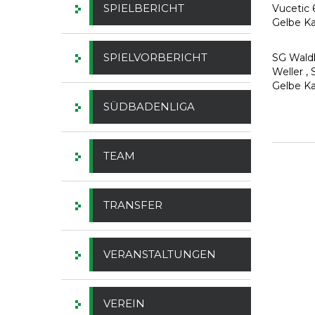
SPIELBERICHT
Vucetic 6
Gelbe Ka
SPIELVORBERICHT
SG Waldk
Weller , 
Gelbe Kar
SÜDBADENLIGA
TEAM
TRANSFER
VERANSTALTUNGEN
VEREIN