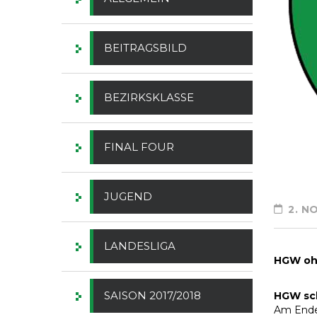
BEITRAGSBILD
BEZIRKSKLASSE
FINAL FOUR
JUGEND
2. N
LANDESLIGA
HGW oh
SAISON 2017/2018
HGW sch
Am Ende 