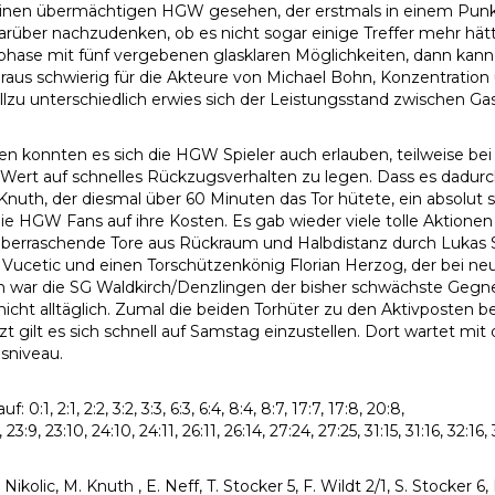
inen übermächtigen HGW gesehen, der erstmals in einem Punktspi
rüber nachzudenken, ob es nicht sogar einige Treffer mehr hät
hase mit fünf vergebenen glasklaren Möglichkeiten, dann kan
raus schwierig für die Akteure von Michael Bohn, Konzentration
Allzu unterschiedlich erwies sich der Leistungsstand zwischen G
 konnten es sich die HGW Spieler auch erlauben, teilweise be
Wert auf schnelles Rückzugsverhalten zu legen. Dass es dadurc
Knuth, der diesmal über 60 Minuten das Tor hütete, ein absolut s
e HGW Fans auf ihre Kosten. Es gab wieder viele tolle Aktionen 
berraschende Tore aus Rückraum und Halbdistanz durch Lukas S
a Vucetic und einen Torschützenkönig Florian Herzog, der bei neu
ch war die SG Waldkirch/Denzlingen der bisher schwächste Gegner
 nicht alltäglich. Zumal die beiden Torhüter zu den Aktivposten b
zt gilt es sich schnell auf Samstag einzustellen. Dort wartet mi
sniveau.
uf: 0:1, 2:1, 2:2, 3:2, 3:3, 6:3, 6:4, 8:4, 8:7, 17:7, 17:8, 20:8,
, 23:9, 23:10, 24:10, 24:11, 26:11, 26:14, 27:24, 27:25, 31:15, 31:16, 32:16
ikolic, M. Knuth , E. Neff, T. Stocker 5, F. Wildt 2/1, S. Stocker 6