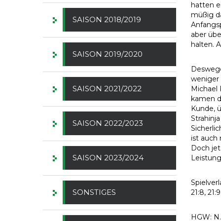
hatten e
müßig da
SAISON 2018/2019
Anfangsp
aber übe
halten. 
SAISON 2019/2020
Deswegen
weniger 
SAISON 2021/2022
Michael 
kamen di
Kunde, ü
Strahinj
SAISON 2022/2023
Sicherli
ist auch
Doch jet
SAISON 2023/2024
Leistung
Spielverla
SONSTIGES
21:8, 21:9
HGW: N. N