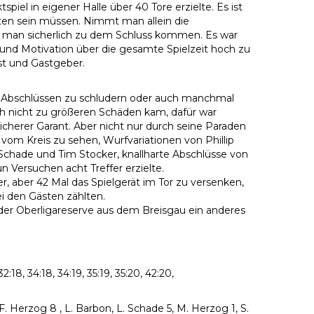
el in eigener Halle über 40 Tore erzielte. Es ist
ten sein müssen. Nimmt man allein die
n man sicherlich zu dem Schluss kommen. Es war
 und Motivation über die gesamte Spielzeit hoch zu
ast und Gastgeber.
i Abschlüssen zu schludern oder auch manchmal
h nicht zu größeren Schäden kam, dafür war
icherer Garant. Aber nicht nur durch seine Paraden
vom Kreis zu sehen, Wurfvariationen von Phillip
chade und Tim Stocker, knallharte Abschlüsse von
n Versuchen acht Treffer erzielte.
, aber 42 Mal das Spielgerät im Tor zu versenken,
ei den Gästen zählten.
t der Oberligareserve aus dem Breisgau ein anderes
, 32:18, 34:18, 34:19, 35:19, 35:20, 42:20,
, F. Herzog 8 , L. Barbon, L. Schade 5, M. Herzog 1, S.