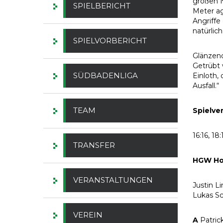
großen N
SPIELBERICHT
Meter ag
Angriffe
natürlic
SPIELVORBERICHT
Glänzend
Getrübt 
SÜDBADENLIGA
Einloth,
Ausfall.“
TEAM
Spielve
16:16, 18:
TRANSFER
HGW Ho
VERANSTALTUNGEN
Justin L
Lukas Sc
VEREIN
A
Patric