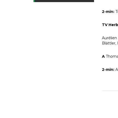
2-min:
T
TV Her
Aurélien
Blättler
A
Thoma
2-min:
A