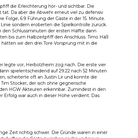
iff die Erleichterung hör- und sichtbar. Die
tat. Da aber die Abwehr erneut viel zu defensiv
 Folge, 6:9 Führung der Gäste in der 15. Minute.
inie sondern eroberten die Spielkontrolle zurück.
in den Schlussminuten der ersten Hälfte dann
ten bis zum Halbzeitpfiff den Anschluss. Timo Häß
tten wir den drei Tore Vorsprung mit in die
r legte vor, Herbolzheim zog nach. Die erste vier
dann spielentscheidend auf 29:22 nach 52 Minuten
n, scheiterte oft an Justin Lir und konnte die
 Tim Stocker, der sich ohne gegnerische
i den HGW Akteuren erkennbar. Zumindest in den
r Erfolg war auch in dieser Höhe verdient. Das
ge Zeit richtig schwer. Die Gründe waren in einer