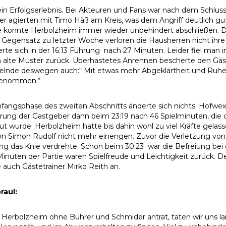
ein Erfolgserlebnis. Bei Akteuren und Fans war nach dem Schlusspf
r agierten mit Timo Häß am Kreis, was dem Angriff deutlich gut 
e konnte Herbolzheim immer wieder unbehindert abschließen. Die
Gegensatz zu letzter Woche verloren die Hausherren nicht ihre L
rte sich in der 16:13 Führung nach 27 Minuten. Leider fiel man 
n alte Muster zurück. Überhastetes Anrennen bescherte den Gäs
nde deswegen auch:“ Mit etwas mehr Abgeklärtheit und Ruhe hä
genommen.“
nfangsphase des zweiten Abschnitts änderte sich nichts. Hofweie
rung der Gastgeber dann beim 23:19 nach 46 Spielminuten, die 
t wurde. Herbolzheim hatte bis dahin wohl zu viel Kräfte gelasse
on Simon Rudolf nicht mehr einengen. Zuvor die Verletzung von
ng das Knie verdrehte. Schon beim 30:23 war die Befreiung be
Minuten der Partie waren Spielfreude und Leichtigkeit zurück. De
 auch Gästetrainer Mirko Reith an.
raul:
Herbolzheim ohne Bührer und Schmider antrat, taten wir uns lan