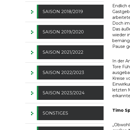
Endlich 
SAISON 2018/2019
Gastgebe
arbeitet
Doch im 
Das äuße
SAISON 2019/2020
wieder i
bemängel
Pause 
SAISON 2021/2022
In der A
Tore Füh
SAISON 2022/2023
ausgebau
Kreise v
Einwirku
letzten 
SAISON 2023/2024
erkannte
Timo Sp
SONSTIGES
„Obwohl 