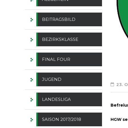
BEITRAGSBILD
BEZIRKSKLASSE
FINAL FOUR
JUGEND
23. 
LANDESLIGA
Befreiu
SAISON 2017/2018
HGW set