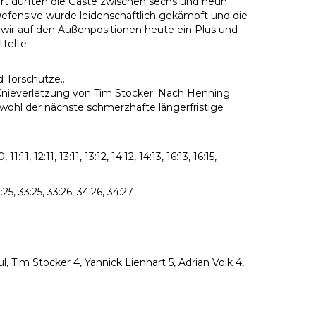
ert durften die Gäste zwischen sechs und neun
Defensive wurde leidenschaftlich gekämpft und die
 wir auf den Außenpositionen heute ein Plus und
telte.
 Torschütze..
 Knieverletzung von Tim Stocker. Nach Henning
 wohl der nächste schmerzhafte längerfristige
10, 11:11, 12:11, 13:11, 13:12, 14:12, 14:13, 16:13, 16:15,
0:25, 33:25, 33:26, 34:26, 34:27
, Tim Stocker 4, Yannick Lienhart 5, Adrian Volk 4,