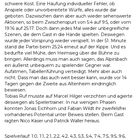
schwere Kost. Eine Häufung individueller Fehler, ob
Anspiele oder unvorbereitete Würfe, alles wurde dar
geboten. Dazwischen dann aber auch wieder sehenswerte
Aktionen, so beim Zwischenspurt von 5:4 auf 9:5, oder vom
19:16 auf 25:17. Doch dann jedes Mal wieder unbegreifliche
Szenen, die dem Gast in die Hände spielten. Deswegen
wurde jeder Vorsprung wieder verspielt. In der 51. Minute
stand die Partei beim 25:24 erneut auf der Kippe. Und es
bedurfte viel Mühe, den Heimsieg über die Bühne zu
bringen. Allerdings muss man auch sagen, das Alpirsbach
ein äußerst unbequem zu spielender Gegner war.
Aufatmen, Tabellenführung verteidigt. Mehr aber auch
nicht. Dass man das auch weit besser kann, wurde vor 14
Tagen gegen die Zweite aus Altenheim eindringlich
bewiesen.
Tobias Ruf musste auf Marcel Hilger verzichten und agierte
deswegen als Spielertrainer. In nur wenigen Phasen
konnten Jonas Eichhorn und Fabian Wildt ihr zweifelsfrei
vorhandenes Potential unter Beweis stellen. Beim Gast
ragten Nico Käser und Patrick Waller heraus.
Spielverlauf: 1:0, 1:1, 2:1, 2:2, 4:2, 4:3, 5:3, 5:4, 7:4, 7:5, 9:5, 9:6,