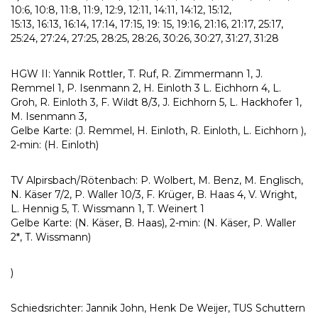
10:6, 10:8, 11:8, 11:9, 12:9, 12:11, 14:11, 14:12, 15:12,
15:13, 16:13, 16:14, 17:14, 17:15, 19: 15, 19:16, 21:16, 21:17, 25:17,
25:24, 27:24, 27:25, 28:25, 28:26, 30:26, 30:27, 31:27, 31:28
HGW II: Yannik Rottler, T. Ruf, R. Zimmermann 1, J.
Remmel 1, P. Isenmann 2, H. Einloth 3 L. Eichhorn 4, L.
Groh, R. Einloth 3, F. Wildt 8/3, J. Eichhorn 5, L. Hackhofer 1,
M. Isenmann 3,
Gelbe Karte: (J. Remmel, H. Einloth, R. Einloth, L. Eichhorn ),
2-min: (H. Einloth)
TV Alpirsbach/Rötenbach: P. Wolbert, M. Benz, M. Englisch,
N. Käser 7/2, P. Waller 10/3, F. Krüger, B. Haas 4, V. Wright,
L. Hennig 5, T. Wissmann 1, T. Weinert 1
Gelbe Karte: (N. Käser, B. Haas), 2-min: (N. Käser, P. Waller
2*, T. Wissmann)
)
Schiedsrichter: Jannik John, Henk De Weijer, TUS Schuttern