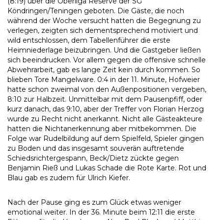
(8:19) über die Oberliga Reserve der SG
Köndringen/Teningen geboten. Die Gäste, die noch
während der Woche versucht hatten die Begegnung zu
verlegen, zeigten sich dementsprechend motiviert und
wild entschlossen, dem Tabellenführer die erste
Heimniederlage beizubringen. Und die Gastgeber ließen
sich beeindrucken. Vor allem gegen die offensive schnelle
Abwehrarbeit, gab es lange Zeit kein durch kommen. So
blieben Tore Mangelware. 0:4 in der 11. Minute, Hofweier
hatte schon zweimal von den Außenpositionen vergeben,
8:10 zur Halbzeit. Unmittelbar mit dem Pausenpfiff, oder
kurz danach, das 9:10, aber der Treffer von Florian Herzog
wurde zu Recht nicht anerkannt. Nicht alle Gästeakteure
hatten die Nichtanerkennung aber mitbekommen. Die
Folge war Rudelbildung auf dem Spielfeld, Spieler gingen
zu Boden und das insgesamt souverän auftretende
Schiedsrichtergespann, Beck/Dietz zückte gegen
Benjamin Rieß und Lukas Schade die Rote Karte. Rot und
Blau gab es zudem für Ulrich Kiefer.
Nach der Pause ging es zum Glück etwas weniger
emotional weiter. In der 36. Minute beim 12:11 die erste