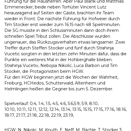
Führung für die Hausherren. Aber Paul Blank und Matthias
Emmenecker, beide neben Torhüter Vincent Lutz
herausragend auf Seiten der Gäste, brachten ihr Team
wieder in Front. Die nächste Führung für Hofweier durch
Tim Stocker erst wieder zum 16:15 nach 48 Spielminuten.
Die SG musste in den Schlussminuten dann doch ihrem
schnellen Spiel Tribut zollen. Die Abschlüsse wurden
ungenauer, das Rückzugsverhalten etwas langsamer. Zwei
Treffer durch Steffen Stocker und fünf durch Strahinja
Vucetic sorgten in den letzten zehn Minuten dafür, dass die
Punkte ein weiteres Mal in der Hohberghalle blieben.
Strahinja Vucetiv, Nebojsa Nikolic, Luca Barbon und Tim
Stocker, die Protagonisten beim HGW.
Für den HGW beginnen jetzt die Wochen der Wahrheit,
Freiburg, HCHedos, Schutterwald, Altenheim und
Helmlingen heißen die Gegner bis zum 5. Dezember.
Spielverlauf: 0;4, 1:4, 1:5, 4:5, 4:6, 5:6,5:9, 5:9, 8:10,
10:10, 10:11, 12:11, 12:12, 12:14, 13:14, 13:15, 15:15, 17:15, 17:16, 18:16,
18:17, 21:17, 21:18, 22:18, 22:19, 23:19,
HGW: N. Nikolic, M. Knuth, E. Neff, M. Bächle, T. Stocker 3,