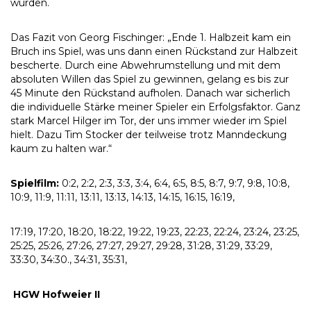
würden.
Das Fazit von Georg Fischinger: „Ende 1. Halbzeit kam ein
Bruch ins Spiel, was uns dann einen Rückstand zur Halbzeit
bescherte. Durch eine Abwehrumstellung und mit dem
absoluten Willen das Spiel zu gewinnen, gelang es bis zur
45 Minute den Rückstand aufholen. Danach war sicherlich
die individuelle Stärke meiner Spieler ein Erfolgsfaktor. Ganz
stark Marcel Hilger im Tor, der uns immer wieder im Spiel
hielt. Dazu Tim Stocker der teilweise trotz Manndeckung
kaum zu halten war.“
Spielfilm:
0:2, 2:2, 2:3, 3:3, 3:4, 6:4, 6:5, 8:5, 8:7, 9:7, 9:8, 10:8,
10:9, 11:9, 11:11, 13:11, 13:13, 14:13, 14:15, 16:15, 16:19,
17:19, 17:20, 18:20, 18:22, 19:22, 19:23, 22:23, 22:24, 23:24, 23:25,
25:25, 25:26, 27:26, 27:27, 29:27, 29:28, 31:28, 31:29, 33:29,
33:30, 34:30., 34:31, 35:31,
HGW Hofweier II