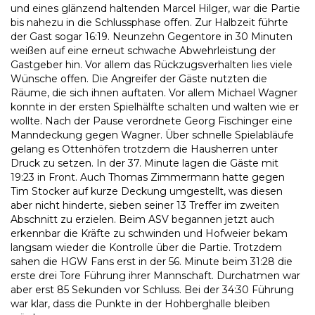
und eines glänzend haltenden Marcel Hilger, war die Partie
bis nahezu in die Schlussphase offen. Zur Halbzeit führte
der Gast sogar 16:19. Neunzehn Gegentore in 30 Minuten
weißen auf eine erneut schwache Abwehrleistung der
Gastgeber hin. Vor allem das Rückzugsverhalten lies viele
Wünsche offen. Die Angreifer der Gäste nutzten die
Räume, die sich ihnen auftaten. Vor allem Michael Wagner
konnte in der ersten Spielhälfte schalten und walten wie er
wollte. Nach der Pause verordnete Georg Fischinger eine
Manndeckung gegen Wagner. Über schnelle Spielabläufe
gelang es Ottenhöfen trotzdem die Hausherren unter
Druck zu setzen. In der 37. Minute lagen die Gäste mit
19:23 in Front. Auch Thomas Zimmermann hatte gegen
Tim Stocker auf kurze Deckung umgestellt, was diesen
aber nicht hinderte, sieben seiner 13 Treffer im zweiten
Abschnitt zu erzielen. Beim ASV begannen jetzt auch
erkennbar die Kräfte zu schwinden und Hofweier bekam
langsam wieder die Kontrolle über die Partie. Trotzdem
sahen die HGW Fans erst in der 56. Minute beim 31:28 die
erste drei Tore Führung ihrer Mannschaft. Durchatmen war
aber erst 85 Sekunden vor Schluss. Bei der 34:30 Führung
war klar, dass die Punkte in der Hohberghalle bleiben