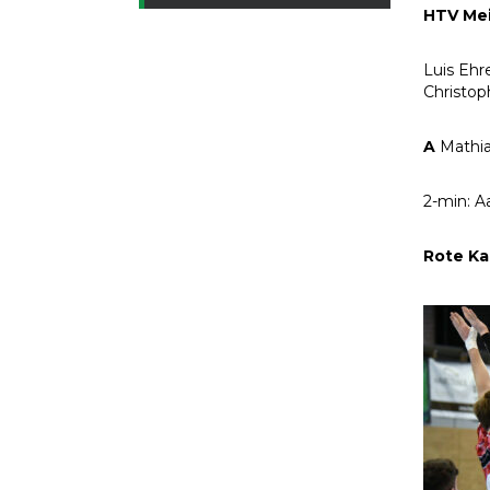
HTV Me
Luis Ehr
Christop
A
Mathi
2-min: A
Rote Ka