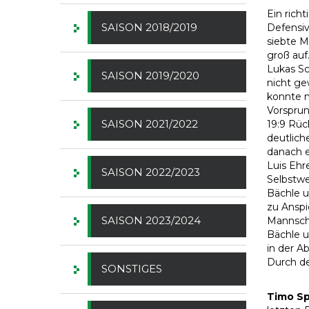
Ein rich
SAISON 2018/2019
Defensiv
siebte M
groß auf
Lukas Sc
SAISON 2019/2020
nicht ge
konnte n
Vorsprun
SAISON 2021/2022
19:9 Rüc
deutlich
danach e
Luis Ehr
SAISON 2022/2023
Selbstwe
Bächle u
zu Anspi
SAISON 2023/2024
Mannscha
Bächle u
in der A
Durch de
SONSTIGES
Timo Sp