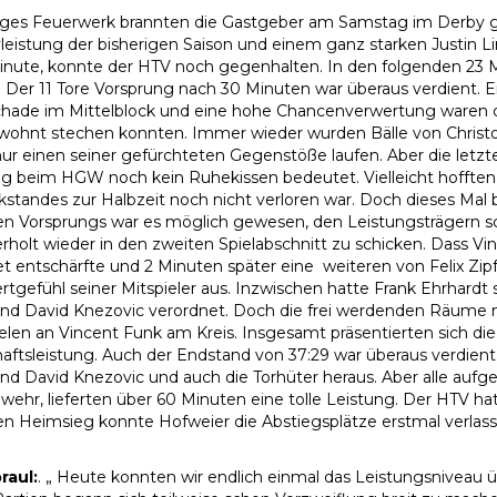
tiges Feuerwerk brannten die Gastgeber am Samstag im Derby 
leistung der bisherigen Saison und einem ganz starken Justin Li
inute, konnte der HTV noch gegenhalten. In den folgenden 23 M
. Der 11 Tore Vorsprung nach 30 Minuten war überaus verdient. 
hade im Mittelblock und eine hohe Chancenverwertung waren 
wohnt stechen konnten. Immer wieder wurden Bälle von Christo
ur einen seiner gefürchteten Gegenstöße laufen. Aber die letzte
g beim HGW noch kein Ruhekissen bedeutet. Vielleicht hofften au
kstandes zur Halbzeit noch nicht verloren war. Doch dieses Mal 
en Vorsprungs war es möglich gewesen, den Leistungsträgern 
rholt wieder in den zweiten Spielabschnitt zu schicken. Dass Vi
et entschärfte und 2 Minuten später eine weiteren von Felix Zipf 
rtgefühl seiner Mitspieler aus. Inzwischen hatte Frank Ehrha
nd David Knezovic verordnet. Doch die frei werdenden Räume nut
elen an Vincent Funk am Kreis. Insgesamt präsentierten sich di
ftsleistung. Auch der Endstand von 37:29 war überaus verdient
nd David Knezovic und auch die Torhüter heraus. Aber alle au
bwehr, lieferten über 60 Minuten eine tolle Leistung. Der HTV hat
n Heimsieg konnte Hofweier die Abstiegsplätze erstmal verlass
raul:
. „ Heute konnten wir endlich einmal das Leistungsniveau 