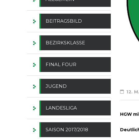
BEITRAGSBILD
BEZIRKSKLASSE
FINAL FOUR
JUGEND
12. 
LANDESLIGA
HGW mit
SAISON 2017/2018
Deutlic