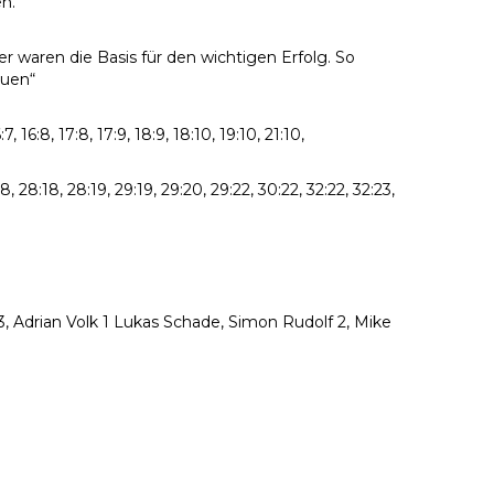
n.“
 waren die Basis für den wichtigen Erfolg. So
auen“
 16:7, 16:8, 17:8, 17:9, 18:9, 18:10, 19:10, 21:10,
7:18, 28:18, 28:19, 29:19, 29:20, 29:22, 30:22, 32:22, 32:23,
3, Adrian Volk 1 Lukas Schade, Simon Rudolf 2, Mike