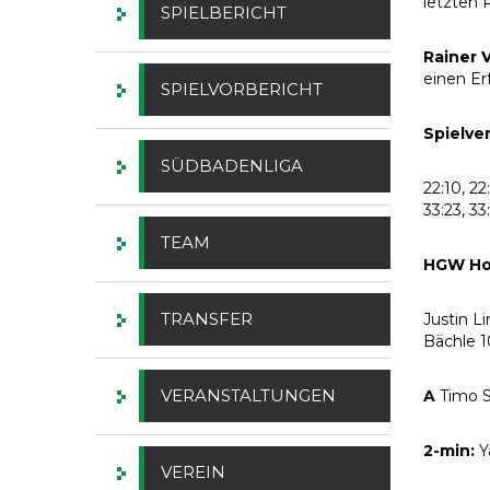
letzten 
SPIELBERICHT
Rainer V
einen Er
SPIELVORBERICHT
Spielve
SÜDBADENLIGA
22:10, 22:
33:23, 33:
TEAM
HGW Ho
TRANSFER
Justin L
Bächle 1
VERANSTALTUNGEN
A
Timo S
2-min:
Y
VEREIN