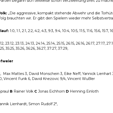
Partien begann sich teilweise schon Verzweiflung breit zu mache
olk:
„Die aggressive, kompakt stehende Abwehr und die Torhüter
folg brauchten wir. Er gibt den Spielern wieder mehr Selbstvertr
rlauf:
1:0, 1:1, 2:1, 2:2, 4:2, 4:3, 9:3, 9:4, 10:4, 10:5, 11:5, 11:6, 15:6, 15:7,
12, 23:12, 23:13, 24:13, 24:14, 25:14, 25:15, 26:15, 26:16, 26:17, 27:17, 2
25, 35:25, 35:26, 36:26, 36:27, 37:27, 37:29,
fweier
ir, Max Mattes 3, David Monschein 3, Eike Neff, Yannick Lienhart 
0, Vincent Funk 6, David Knezovic 9/4, Vincent Wußler
praul
B
Rainer Volk
C
Jonas Eichhorn
D
Henning Einloth
annik Lienhardt, Simon Rudolf 2*,