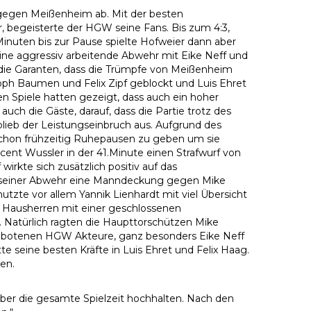
gegen Meißenheim ab. Mit der besten
r, begeisterte der HGW seine Fans. Bis zum 4:3,
inuten bis zur Pause spielte Hofweier dann aber
Eine aggressiv arbeitende Abwehr mit Eike Neff und
die Garanten, dass die Trümpfe von Meißenheim
ph Baumen und Felix Zipf geblockt und Luis Ehret
n Spiele hatten gezeigt, dass auch ein hoher
ch die Gäste, darauf, dass die Partie trotz des
blieb der Leistungseinbruch aus. Aufgrund des
schon frühzeitig Ruhepausen zu geben um sie
ncent Wussler in der 41.Minute einen Strafwurf von
wirkte sich zusätzlich positiv auf das
rdt seiner Abwehr eine Manndeckung gegen Mike
zte vor allem Yannik Lienhardt mit viel Übersicht
e Hausherren mit einer geschlossenen
. Natürlich ragten die Haupttorschützen Mike
fgebotenen HGW Akteure, ganz besonders Eike Neff
te seine besten Kräfte in Luis Ehret und Felix Haag.
en.
über die gesamte Spielzeit hochhalten. Nach den