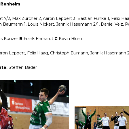
ißenheim
et 7/2, Max Zürcher 2, Aaron Leppert 3, Bastian Funke 1, Felix Haa
h Baumann 1, Louis Nickert, Jannik Hasemann 2/1, Daniel Velz, Pa
as Kunzer
B
Frank Ehrhardt
C
Kevin Blum
aron Leppert, Felix Haag, Christoph Bumann, Jannik Hasemann 2*,
rte:
Steffen Bader