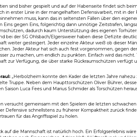
tien sind bisher gespielt und auf der Habenseite findet sich b
ich in erster Linie in der mangelhaften Defensivarbeit, mit in d
hinnehmen muss, kann das in seltensten Fällen über den eigenen
im Eins gegen Eins, folgerichtig dann unnötige Zeitstrafen, la
mschützen, dadurch kaum Unterstützung des eigenen Torhüters
nd bei der SG Ohlsbach/Elgersweier haben diese Defizite deutli
ft weiter gesteigert. Jeder einzelne Akteur weiß ob dieser Mä
ichen. Jeder Akteur hat sich auch fest vorgenommen, gegen de
esser zu machen, um endlich zu punkten. Einfach wird das nicht. 
ft zur Verfügung, die über starke Rückraumschützen verfügt un
raul:
„Herbolzheim konnte den Kader die letzten Jahre nahezu
elte Truppe. Neben dem Haupttorschützen Oliver Bührer, dessen 
en Saison Luca Fees und Marius Schmider als Torschützen heraus
n versucht gemeinsam mit den Spielern die letzten schwachen Auf
er Defensive schnellstens zu früherer Kompaktheit zurück finde
trauen für das Angriffsspiel zu holen.
k auf die Mannschaft ist natürlich hoch. Ein Erfolgserlebnis wär