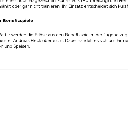
l stehen noch Fragezeichen. Adrian Volk (Hüftprellung) und Hen
änkt oder gar nicht trainieren. Ihr Einsatz entscheidet sich kurzfr
er Benefizspiele
Partie werden die Erlöse aus den Benefizspielen der Jugend z
ister Andreas Heck überreicht. Dabei handelt es sich um Fir
n und Speisen.