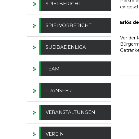
Personel
SPIELBERICHT
eingeschr
Erlös d
SPIELVORBERICHT
Vor der 
Bürgerme
SÜDBADENLIGA
Getränke
TEAM
TRANSFER
VERANSTALTUNGEN
VEREIN