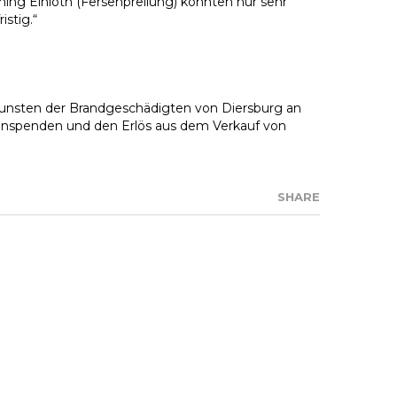
ning Einloth (Fersenprellung) konnten nur sehr
istig.“
ugunsten der Brandgeschädigten von Diersburg an
menspenden und den Erlös aus dem Verkauf von
SHARE