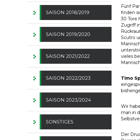
Fünf Par
SAISON 2018/2019
finden s
30 Tore 
Zugriff 
Rückrau
SAISON 2019/2020
Scutro u
Mannscha
unterstr
SAISON 2021/2022
vieles b
Mannscha
SAISON 2022/2023
Timo Sp
eingespi
bisherig
SAISON 2023/2024
Wir habe
man in d
Selbstver
SONSTIGES
Der Druc