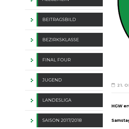
BEITRAGSBILD
BEZIRKSKLASSE
FINAL FOUR
JUGEND
21. 
LANDESLIGA
HGW er
SAISON 2017/2018
Samstag