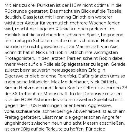
Mit eins zu drei Punkten ist der HGW nicht optimal in die
Rückrunde gestartet. Das macht ein Blick auf die Tabelle
deutlich. Dass jetzt mit Henning Einloth ein weiterer
wichtiger Akteur für vermutlich mehrere Wochen fehlen
wird, macht die Lage im Rückraum noch prekärer. Im
Hinblick auf die anstehenden schweren Spiele, beginnend
am Freitag in Schuttern, hatte man sich das in Hofweier
natürlich so nicht gewünscht. Die Mannschaft von Axel
Schmidt hat in Nick und Robin Dittrich ihre wichtigsten
Protagonisten. In den letzten Partien scheint Robin dabei
mehr Wert auf die Rolle als Spielgestalter zu legen. Gerade
zuletzt beim souverän herausgespielten Erfolg in
Elgersweier blieb er ohne Torerfolg. Dafür glänzten ums so
mehr seine Mitspieler. Max Moldenhauer, Nick Dittrich,
Simon Heitzmann und Florian Kopf erzielten zusammen 28
der 36 Treffer ihrer Mannschaft. In der Defensive müssen
sich die HGW Akteure deshalb am zweiten Spielabschnitt
gegen den TUS Helmlingen orientieren. Aggressive,
vorausschauende, schnellbeinige Abwehrarbeit ist auch am
Freitag gefordert. Lässt man die gegnerischen Angreifer
ungehindert zwischen neun und acht Metern abschließen,
ist es müßig auf die Torleute zu hoffen. Für beide